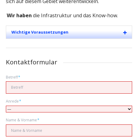
sich auf diesem Gebiet weiterentwickeln.
Wir haben
die Infrastruktur und das Know-how.
Wichtige Voraussetzungen
Kontaktformular
Pflichtfeld
Betreff
*
Pflichtfeld
Anrede
*
Pflichtfeld
Name & Vorname
*