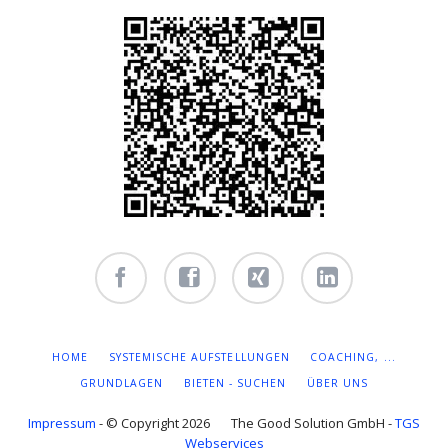
Facebook
Facebook
Xing -
Linkedin
- owi
- owi
Albert
- Albert
zentrum
zentrum
Hiltebrand
Hiltebrand
NAVIGATION
HOME
SYSTEMISCHE AUFSTELLUNGEN
COACHING, ...
ÜBERSPRINGEN
winterthur
netzwerk
GRUNDLAGEN
BIETEN - SUCHEN
ÜBER UNS
Impressum
- © Copyright 2026 The Good Solution GmbH -
TGS
Webservices