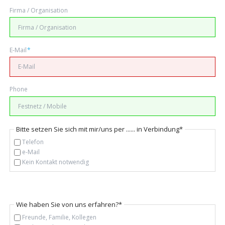
Firma / Organisation
Pflichtfeld
E-Mail
*
Phone
Pflichtfeld
Bitte setzen Sie sich mit mir/uns per ...... in Verbindung
*
Telefon
e-Mail
Kein Kontakt notwendig
Pflichtfeld
Wie haben Sie von uns erfahren?
*
Freunde, Familie, Kollegen