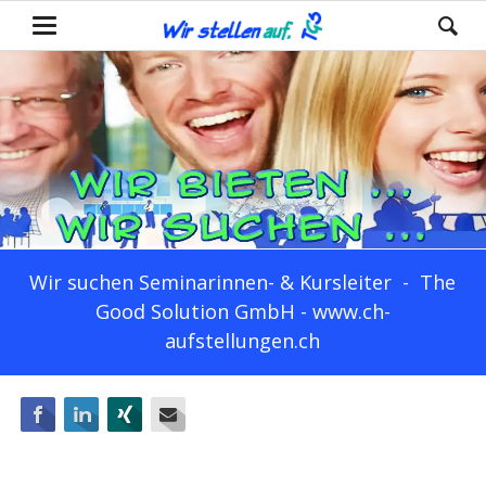
Wir suchen Seminarinnen- & Kursleiter - The
Good Solution GmbH - www.ch-
aufstellungen.ch
Facebook
LinkedIn
Xing
E-mail