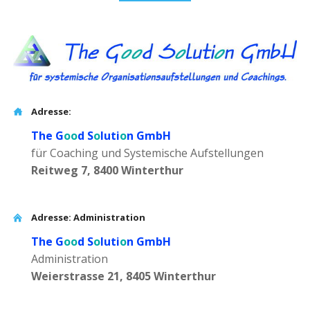
Adresse:
The G
oo
d S
o
luti
o
n GmbH
für Coaching und Systemische Aufstellungen
Reitweg 7, 8400 Winterthur
Adresse: Administration
The G
oo
d S
o
luti
o
n GmbH
Administration
Weierstrasse 21, 8405 Winterthur