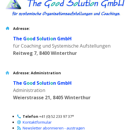
Adresse:
The G
oo
d S
o
luti
o
n GmbH
für Coaching und Systemische Aufstellungen
Reitweg 7, 8400 Winterthur
Adresse: Administration
The G
oo
d S
o
luti
o
n GmbH
Administration
Weierstrasse 21, 8405 Winterthur
Telefon
+41 (0) 52 233 97 37*
Kontaktformular
Newsletter abonnieren - austragen