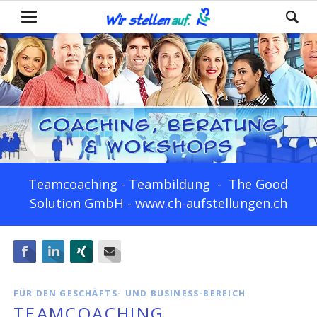
Teamcoaching - Teambildung - The Good
Solution GmbH - www.ch-aufstellungen.ch
Facebook
LinkedIn
Xing
E-mail
FÜR DEN GESCHÄFTS- UND BUSINESS-BEREICH
TEAMCOACHING,