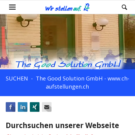
SUCHEN - The Good Solution GmbH - www.ch-
aufstellungen.ch
Facebook
LinkedIn
Xing
E-mail
Durchsuchen unserer Webseite