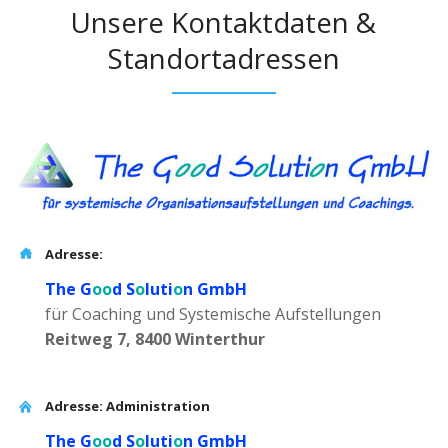
Unsere Kontaktdaten &
Standortadressen
Adresse:
The G
oo
d S
o
luti
o
n GmbH
für Coaching und Systemische Aufstellungen
Reitweg 7, 8400 Winterthur
Adresse: Administration
The G
oo
d S
o
luti
o
n GmbH