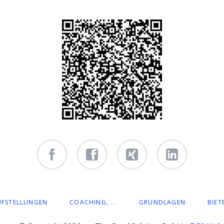
Facebook
Facebook
Xing -
Linkedin
- owi
- owi
Albert
- Albert
zentrum
zentrum
Hiltebrand
Hiltebrand
UFSTELLUNGEN
COACHING, ...
GRUNDLAGEN
BIET
winterthur
netzwerk