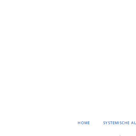
NAVIGATION
HOME
SYSTEMISCHE A
ÜBERSPRINGEN