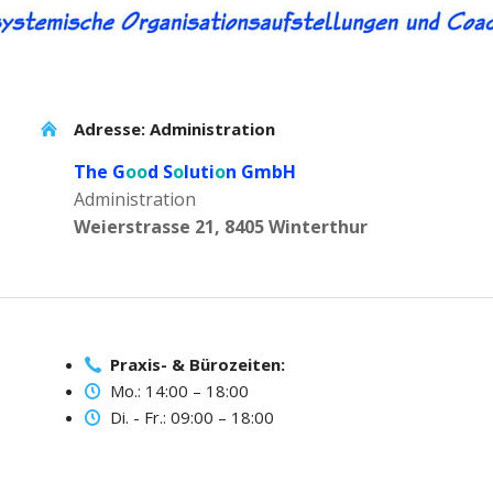
Adresse: Administration
The G
oo
d S
o
luti
o
n GmbH
Administration
Weierstrasse 21, 8405 Winterthur
Praxis- & Bürozeiten:
Mo.: 14:00 – 18:00
Di. - Fr.: 09:00 – 18:00