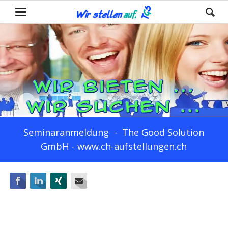
Seminaranmeldung - The Good Solution
GmbH - www.ch-aufstellungen.ch
Facebook
LinkedIn
Xing
E-mail