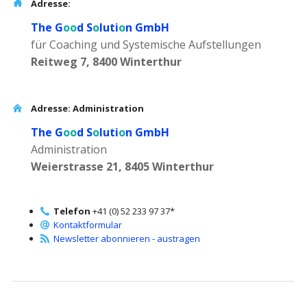
Adresse:
The G
oo
d S
o
luti
o
n GmbH
für Coaching und Systemische Aufstellungen
Reitweg 7, 8400 Winterthur
Adresse: Administration
The G
oo
d S
o
luti
o
n GmbH
Administration
Weierstrasse 21, 8405 Winterthur
Telefon
+41 (0) 52 233 97 37*
Kontaktformular
Newsletter abonnieren - austragen